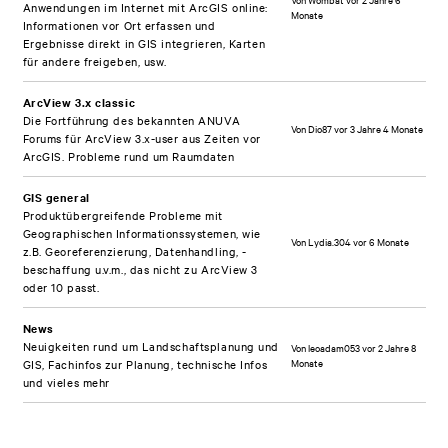
Anwendungen im Internet mit ArcGIS online:
Monate
Informationen vor Ort erfassen und
Ergebnisse direkt in GIS integrieren, Karten
für andere freigeben, usw.
ArcView 3.x classic
Die Fortführung des bekannten ANUVA
Von
Dio87
vor 3 Jahre 4 Monate
Forums für ArcView 3.x-user aus Zeiten vor
ArcGIS. Probleme rund um Raumdaten
GIS general
Produktübergreifende Probleme mit
Geographischen Informationssystemen, wie
Von
Lydia.304
vor 6 Monate
z.B. Georeferenzierung, Datenhandling, -
beschaffung u.v.m., das nicht zu ArcView 3
oder 10 passt.
News
Neuigkeiten rund um Landschaftsplanung und
Von
leoadam053
vor 2 Jahre 8
Monate
GIS, Fachinfos zur Planung, technische Infos
und vieles mehr