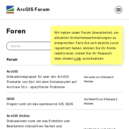
ArcGIS Forum
Foren
Wir haben unser Forum überarbeitet, um
aktuellen Sicherheitsanforderungen zu
entsprechen. Falls Sie sich bereits zuvor
registriert haben, können Sie Ihr Konto
reaktivieren, indem Sie Ihr Passwort
über diesen
Link
zurücksetzen.
Forum
Letzter Beitrag
ArcGIS
Diskussionsgruppe für user der ArcGIS-
Von
wonk
vor 2 Monate 3
Wochen
Produkte von Esri mit dem Schwerpunkt auf
ArcView 10.x - spezifische Probleme
QGIS
Von
FelixK12
vor 9 Monate 2
Wochen
Fragen rund um das opensource GIS QGIS
ArcGIS Online
Diskussionen rund um das Erstellen und
Bearbeiten interaktiver Karten und
Von
Wombat
vor 2 Jahre 6