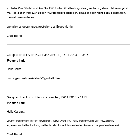
ich habe Win 7 64bit und ArcGis 10.0. Unter XP allerdings das gleiche Ergebnis. Habe mir jetzt
mal Testdaten vom LVA Baden-Württemberg gezogen, bin aber noch nicht dazu gekommen,
die mal zu einzulesen.
Wenn ich es getan habe, poste ich das Ergebnis hier.
Gruß Bernd
Gespeichert von
Kasparz
am Fr., 15.11.2013 - 18:18
Permalink
Hallo Bernd,
hm... irgendwelche Ad-Inn's? grübelt Sven
Gespeichert von
BerndK
am Fr., 29.11.2013 - 11:28
Permalink
Hallo Kasparz,
testen konnte ich immer noch nicht. Aber Add-Ins - das könnte sein. Wir nutzen eine
eigenentwickelte Toolbox, vielleicht stört die. Ich werde den Ansatz mal prüfen (lassen).
Gruß Bernd