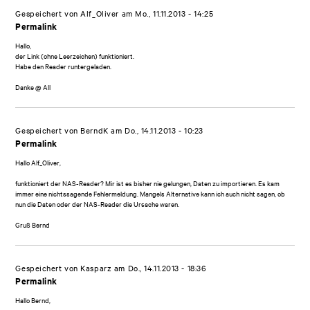
Gespeichert von
Alf_Oliver
am Mo., 11.11.2013 - 14:25
Permalink
Hallo,
der Link (ohne Leerzeichen) funktioniert.
Habe den Reader runtergeladen.
Danke @ All
Gespeichert von
BerndK
am Do., 14.11.2013 - 10:23
Permalink
Hallo Alf_Oliver,
funktioniert der NAS-Reader? Mir ist es bisher nie gelungen, Daten zu importieren. Es kam
immer eine nichtssagende Fehlermeldung. Mangels Alternative kann ich auch nicht sagen, ob
nun die Daten oder der NAS-Reader die Ursache waren.
Gruß Bernd
Gespeichert von
Kasparz
am Do., 14.11.2013 - 18:36
Permalink
Hallo Bernd,