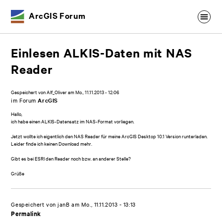
ArcGIS Forum
Einlesen ALKIS-Daten mit NAS
Reader
Gespeichert von
Alf_Oliver
am
Mo., 11.11.2013 - 12:06
im Forum
ArcGIS
Hallo,
ich habe einen ALKIS-Datensatz im NAS-Format vorliegen.
Jetzt wollte ich eigentlich den NAS Reader für meine ArcGIS Desktop 10.1 Version runterladen.
Leider finde ich keinen Download mehr.
Gibt es bei ESRI den Reader noch bzw. an anderer Stelle?
Grüße
Gespeichert von
janB
am Mo., 11.11.2013 - 13:13
Permalink