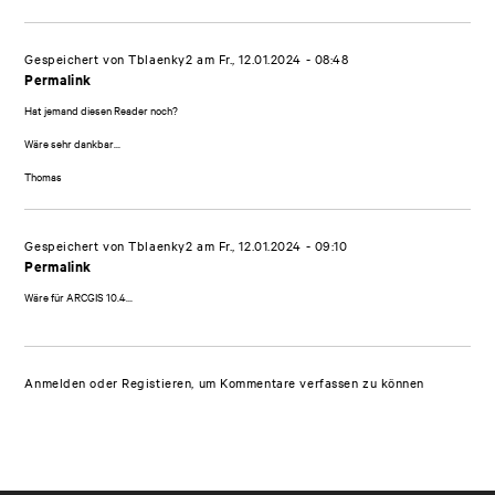
Gespeichert von
Tblaenky2
am Fr., 12.01.2024 - 08:48
Permalink
Hat jemand diesen Reader noch?
Wäre sehr dankbar...
Thomas
Gespeichert von
Tblaenky2
am Fr., 12.01.2024 - 09:10
Permalink
Wäre für ARCGIS 10.4...
Anmelden
oder
Registieren
, um Kommentare verfassen zu können