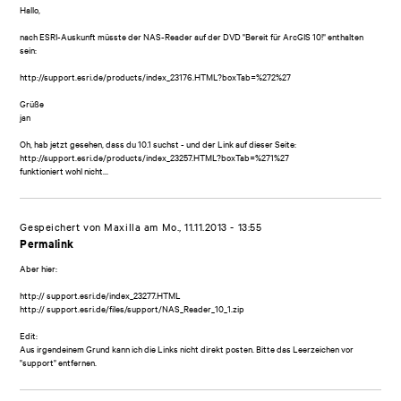
Hallo,
nach ESRI-Auskunft müsste der NAS-Reader auf der DVD "Bereit für ArcGIS 10!" enthalten
sein:
http://support.esri.de/products/index_23176.HTML?boxTab=%272%27
Grüße
jan
Oh, hab jetzt gesehen, dass du 10.1 suchst - und der Link auf dieser Seite:
http://support.esri.de/products/index_23257.HTML?boxTab=%271%27
funktioniert wohl nicht...
Gespeichert von
Maxilla
am Mo., 11.11.2013 - 13:55
Permalink
Aber hier:
http:// support.esri.de/index_23277.HTML
http:// support.esri.de/files/support/NAS_Reader_10_1.zip
Edit:
Aus irgendeinem Grund kann ich die Links nicht direkt posten. Bitte das Leerzeichen vor
"support" entfernen.