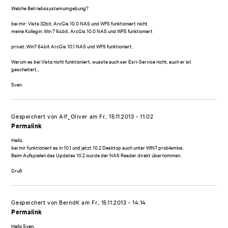
Welche Betriebssystemumgebung?
bei mir: Vista 32bit, ArcGis 10.0 NAS und WFS funktioniert nicht
meine Kollegin: Win 7 64bit, ArcGis 10.0 NAS und WFS funktioniert
privat: Win7 64bit ArcGis 10.1 NAS und WFS funktioniert.
Warum es bei Vista nicht funktioniert, wusste auch ser Esri-Service nicht, auch er ist
gescheitert...
Sven
Gespeichert von
Alf_Oliver
am Fr., 15.11.2013 - 11:02
Permalink
Hallo,
bei mir funktioniert es in 10.1 und jetzt 10.2 Desktop auch unter WIN7 problemlos.
Beim Aufspielen des Updates 10.2 wurde der NAS Reader direkt übernommen.
Gruß
Gespeichert von
BerndK
am Fr., 15.11.2013 - 14:14
Permalink
Hallo Sven,