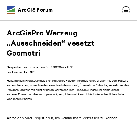
ArcGIS Forum
ArcGisPro Werzeug
„Ausschneiden“ vesetzt
Geometri
Gespeichert von
prospezi
am
Do., 17.10.2024 - 18:30
im Forum
ArcGIS
Hallo, in einem Projekt schneide ich ein kleines Polygon innerhalb eines großen mit dem Feature
ändern Werkzeug ausschneiden - aus. Nachdem ich auf „Übernehmen“ drücke, versetzt es das
Polygone. Ich kann mir nicht erklären, woran das liegt. Habe alle Einstellungen mit einem
anderen Projekt, wo dies nicht passiert, verglichen und kann nichts Unterschiedliches finden.
Wer kann mir helfen?
Anmelden
oder
Registieren
, um Kommentare verfassen zu können