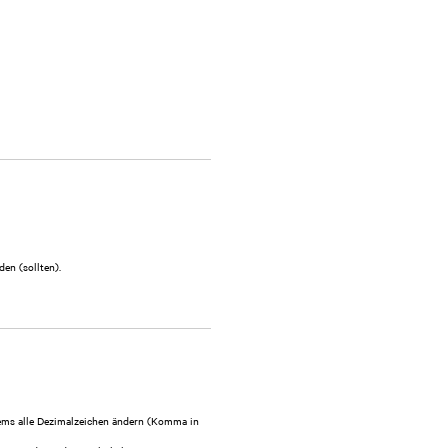
en (sollten).
ems alle Dezimalzeichen ändern (Komma in