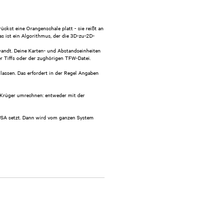
ückst eine Orangenschale platt - sie reißt an
as ist ein Algorithmus, der die 3D-zu-2D-
andt. Deine Karten- und Abstandseinheiten
er Tiffs oder der zughörigen TFW-Datei.
assen. Das erfordert in der Regel Angaben
-Krüger umrechnen: entweder mit der
USA setzt. Dann wird vom ganzen System