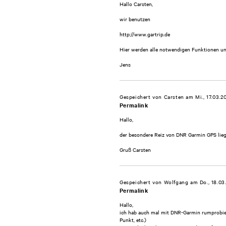
Hallo Carsten,
wir benutzen
http://www.gartrip.de
Hier werden alle notwendigen Funktionen unt
Jens
Gespeichert von
Carsten
am Mi., 17.03.2
Permalink
Hallo,
der besondere Reiz von DNR Garmin GPS liegt 
Gruß Carsten
Gespeichert von
Wolfgang
am Do., 18.03
Permalink
Hallo,
ich hab auch mal mit DNR-Garmin rumprobier
Punkt, etc.)