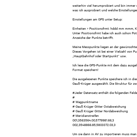
weiterhin viel herumprobiert und bin immer n
was ich ausprobiert und welche Einstellungen
Einstellungen am GPS unter Setup:
Einheiten > Positionsfrmt: hddd mm mmm, K
Unter Positionsfrmt habe ich auch schon Pots
Anzeiche der Punkte betrifft.
Meine Messpunkte liegen an der gewünschten 
Dieses Vorgehen ist bei einer Vielzahl von 
„Hauptbahnhof oder Startpunkt“ usw.
Ich lese die GPS-Punkte mit dem dazu ausge
Format speichern!
Die ausgelesenen Punkte speichere ich in di
Gauß-Krüger ausgewählt. Die Struktur für z
#Jeder Datensatz enthält die folgenden Felde
#
# Wagpunktname
# Gauß Krüger Gitter Ostabweichung
# Gauß Krüger Gitter Nordabweichung
# Meridianstreifen
001,3563564.00,5779981.66,3
002,3548866.85,5803372.03,3
Um sie dann in AV zu importieren muss man d