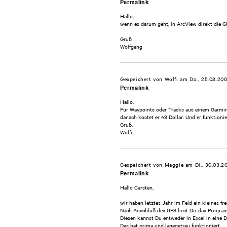
Permalink
Hallo,
wenn es darum geht, in ArcView direkt die GP
Gruß
Wolfgang
Gespeichert von
Wolfi
am Do., 25.03.200
Permalink
Hallo,
Für Waypoints oder Tracks aus einem Garmin
danach kostet er 49 Dollar. Und er funktionie
Gruß,
Wolfi
Gespeichert von
Maggie
am Di., 30.03.2
Permalink
Hallo Carsten,
wir haben letztes Jahr im Feld ein kleines 
Nach Anschluß des GPS liest Dir das Programm
Diesen kannst Du entweder in Excel in eine D
Das hat prima und lagegetreu funktioniert.