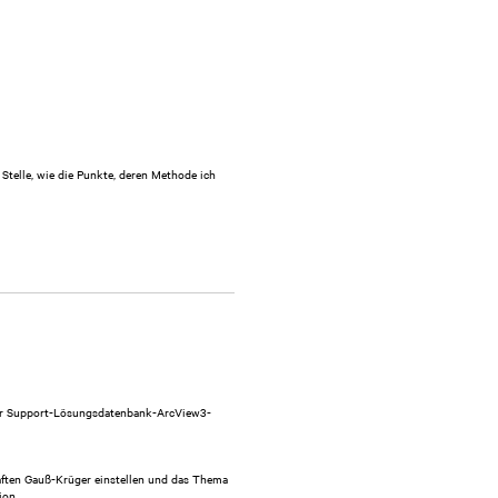
Stelle, wie die Punkte, deren Methode ich
r Support-Lösungsdatenbank-ArcView3-
aften Gauß-Krüger einstellen und das Thema
ion.