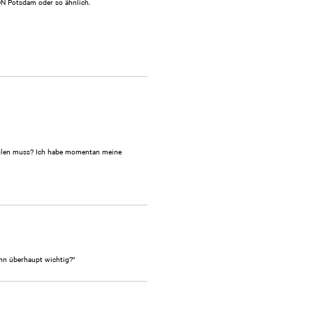
DN Potsdam oder so ähnlich.
wählen muss? Ich habe momentan meine
nn überhaupt wichtig?"