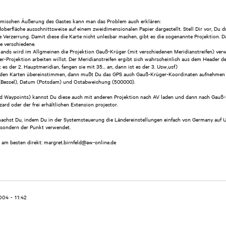
emischen Äußerung des Gastes kann man das Problem auch erklären:
oberfläche ausschnittsweise auf einem zweidimensionalen Papier dargestellt. Stell Dir vor, Du dr
 Verzerrung. Damit diese die Karte nicht unlesbar machen, gibt es die sogenannte Projektion. D
e verschiedene.
ds wird im Allgmeinen die Projektion Gauß-Krüger (mit verschiedenen Meridianstreifen) verw
r-Projektion arbeiten willst. Der Meridianstreifen ergibt sich wahrscheinlich aus dem Header d
 es der 2. Hauptmeridian, fangen sie mit 35... an, dann ist es der 3. Usw,usf)
t den Karten übereinstimmen, dann mußt Du das GPS auch Gauß-Krüger-Koordinaten aufnehmen l
d (Bessel), Datum (Potsdam) und Ostabweichung (500000).
nd Waypoints) kannst Du diese auch mit anderen Projektion nach AV laden und dann nach Gauß
zard oder der frei erhältlichen Extension projector.
chst Du, indem Du in der Systemsteuerung die Ländereinstellungen einfach von Germany auf 
 sondern der Punkt verwendet.
am besten direkt: margret.birnfeld@aw-online.de
004 - 11:42