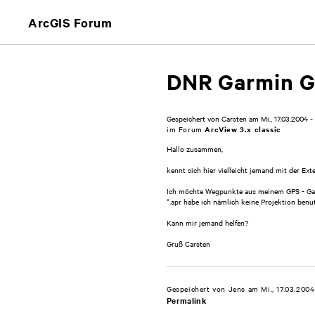
ArcGIS Forum
DNR Garmin GP
Gespeichert von
Carsten
am
Mi., 17.03.2004 - 
im Forum
ArcView 3.x classic
Hallo zusammen,
kennt sich hier vielleicht jemand mit der E
Ich möchte Wegpunkte aus meinem GPS - Garmi
*.apr habe ich nämlich keine Projektion benu
Kann mir jemand helfen?
Gruß Carsten
Gespeichert von
Jens
am Mi., 17.03.2004
Permalink