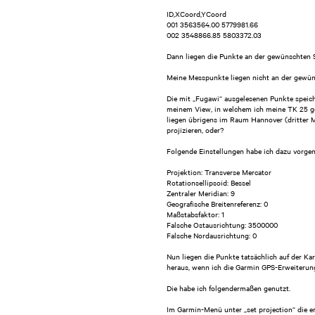
ID,XCoord,YCoord
001 3563564.00 5779981.66
002 3548866.85 5803372.03
Dann liegen die Punkte an der gewünschten S
Meine Messpunkte liegen nicht an der gewüns
Die mit „Fugawi“ ausgelesenen Punkte speic
meinem View, in welchem ich meine TK 25 gela
liegen übrigens im Raum Hannover (dritter M
projizieren, oder?
Folgende Einstellungen habe ich dazu vorg
Projektion: Transverse Mercator
Rotationsellipsoid: Bessel
Zentraler Meridian: 9
Geografische Breitenreferenz: 0
Maßstabsfaktor: 1
Falsche Ostausrichtung: 3500000
Falsche Nordausrichtung: 0
Nun liegen die Punkte tatsächlich auf der Ka
heraus, wenn ich die Garmin GPS-Erweiterun
Die habe ich folgendermaßen genutzt.
Im Garmin-Menü unter „set projection“ die e