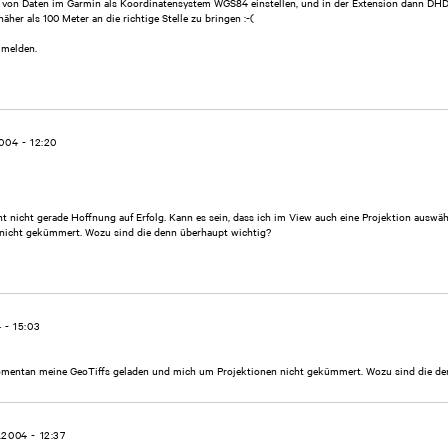
n von Daten im Garmin als Koordinatensystem WGS84 einstellen, und in der Extension dann DH
näher als 100 Meter an die richtige Stelle zu bringen :-(
 melden.
004 - 12:20
cht nicht gerade Hoffnung auf Erfolg. Kann es sein, dass ich im View auch eine Projektion aus
nicht gekümmert. Wozu sind die denn überhaupt wichtig?
 - 15:03
 momentan meine GeoTiffs geladen und mich um Projektionen nicht gekümmert. Wozu sind die de
.2004 - 12:37