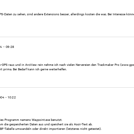
S-Daten zu sehen, sind andere Extensions besser, allerdings kosten die was. Bei Interesse könne
4 - 09:28
-GPS raus und in ArcView rein nehme ich nach vielen Nervereien den Trackmaker Pro (www.gps
rt prima. Bei Bedarf kann ich gerne weiterhelfen.
004 - 10:22
freies Programm namens Waypoint.exe benutzt.
 die gespeicherten Daten aus und speichert sie als Ascii-Text ab.
BF-Tabelle umwandeln oder direkt importieren (letzteres nicht getestet).