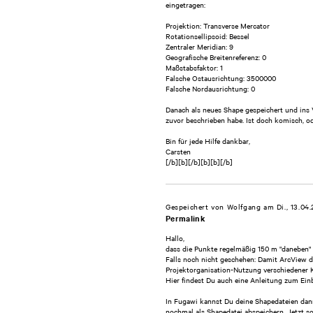
eingetragen:
Projektion: Transverse Mercator
Rotationsellipsoid: Bessel
Zentraler Meridian: 9
Geografische Breitenreferenz: 0
Maßstabsfaktor: 1
Falsche Ostausrichtung: 3500000
Falsche Nordausrichtung: 0
Danach als neues Shape gespeichert und ins V
zuvor beschrieben habe. Ist doch komisch, ode
Bin für jede Hilfe dankbar,
Carsten
[/b][b][/b][b][b][/b]
Gespeichert von
Wolfgang
am Di., 13.04
Permalink
Hallo,
dass die Punkte regelmäßig 150 m "daneben" l
Falls noch nicht geschehen: Damit ArcView d
Projektorganisation-Nutzung verschiedener 
Hier findest Du auch eine Anleitung zum Ein
In Fugawi kannst Du deine Shapedateien dan
nochmal als Shapedatei abspeichern. Jetzt sol