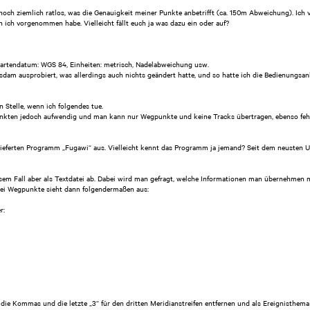
och ziemlich ratlos, was die Genauigkeit meiner Punkte anbetrifft (ca. 150m Abweichung). Ich 
 ich vorgenommen habe. Vielleicht fällt euch ja was dazu ein oder auf?
artendatum: WGS 84, Einheiten: metrisch, Nadelabweichung usw.
dam ausprobiert, was allerdings auch nichts geändert hatte, und so hatte ich die Bedienungsan
Stelle, wenn ich folgendes tue.
Punkten jedoch aufwendig und man kann nur Wegpunkte und keine Tracks übertragen, ebenso fehl
lieferten Programm „Fugawi“ aus. Vielleicht kennt das Programm ja jemand? Seit dem neuste
esem Fall aber als Textdatei ab. Dabei wird man gefragt, welche Informationen man übernehmen 
wei Wegpunkte sieht dann folgendermaßen aus:
r:
ie Kommas und die letzte „3“ für den dritten Meridianstreifen entfernen und als Ereignisthema