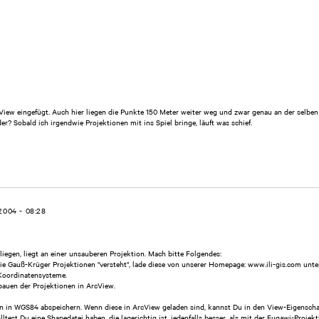
iew eingefügt. Auch hier liegen die Punkte 150 Meter weiter weg und zwar genau an der selben 
r? Sobald ich irgendwie Projektionen mit ins Spiel bringe, läuft was schief.
.2004 - 08:28
iegen, liegt an einer unsauberen Projektion. Mach bitte Folgendes:
ie Gauß-Krüger Projektionen "versteht", lade diese von unserer Homepage:
www.ili-gis.com
unte
Koordinatensysteme.
bauen der Projektionen in ArcView.
n in WGS84 abspeichern. Wenn diese in ArcView geladen sind, kannst Du in den View-Eigensch
ltest Du eine Shapedatei haben, die lagerichtig ist, jedenfalls besser, als mit der Fugawi-Projekt