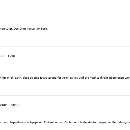
erstützt. Das Ding kostet 30 Euro.
004 - 14:10
für mich darin, dass es eine Erweiterung für ArcView ist und die Punkte direkt übertragen werd
.2004 - 08:39
t, und irgendwann aufgegeben. Erstmal musst Du in den Ländereinstellungen des Betriebssyst