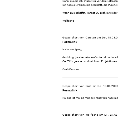
Dann, glaube ich, musst Du vor dem Erfasse
Ich habs allerdings nie geschafft, die Punkte 
Wenn Dus schaffst, kannst Du Dich ja wieder
Wolfgang
Gespeichert von
Carsten
am Do., 18.03.2
Permalink
Hallo Wolfgang,
das klingt ja alles sehr ernüchternd und ma
GeoTiffs geladen und mich um Projektionen 
Gruß Carsten
Gespeichert von
Gast
am Do., 18.03.2004
Permalink
Na, das ist mal ne mutige Frage: "Ich habe
Gespeichert von
Wolfgang
am Mi., 24.03