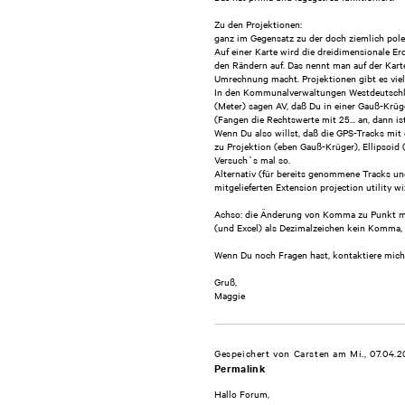
Zu den Projektionen:
ganz im Gegensatz zu der doch ziemlich pol
Auf einer Karte wird die dreidimensionale Erd
den Rändern auf. Das nennt man auf der Karte
Umrechnung macht. Projektionen gibt es viel
In den Kommunalverwaltungen Westdeutschlan
(Meter) sagen AV, daß Du in einer Gauß-Krüge
(Fangen die Rechtswerte mit 25... an, dann ist
Wenn Du also willst, daß die GPS-Tracks mi
zu Projektion (eben Gauß-Krüger), Ellipsoi
Versuch`s mal so.
Alternativ (für bereits genommene Tracks u
mitgelieferten Extension projection utility wi
Achso: die Änderung von Komma zu Punkt ma
(und Excel) als Dezimalzeichen kein Komma,
Wenn Du noch Fragen hast, kontaktiere mich 
Gruß,
Maggie
Gespeichert von
Carsten
am Mi., 07.04.2
Permalink
Hallo Forum,