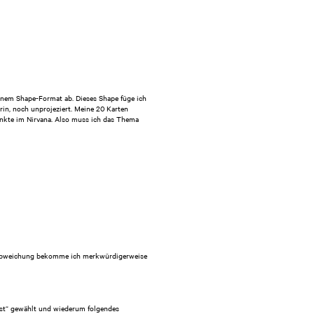
enem Shape-Format ab. Dieses Shape füge ich
rin, noch unprojeziert. Meine 20 Karten
unkte im Nirvana. Also muss ich das Thema
che Abweichung bekomme ich merkwürdigerweise
asst“ gewählt und wiederum folgendes