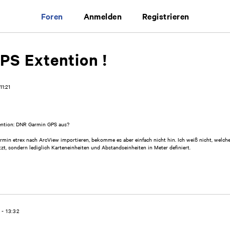
Foren
Anmelden
Registrieren
S Extention !
11:21
xtention: DNR Garmin GPS aus?
n etrex nach ArcView importieren, bekomme es aber einfach nicht hin. Ich weiß nicht, welche 
tzt, sondern lediglich Karteneinheiten und Abstandseinheiten in Meter definiert.
 - 13:32