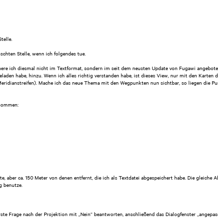
telle.
chten Stelle, wenn ich folgendes tue.
here ich diesmal nicht im Textformat, sondern im seit dem neusten Update von Fugawi angebot
den habe, hinzu. Wenn ich alles richtig verstanden habe, ist dieses View, nur mit den Karten d
eridianstreifen). Mache ich das neue Thema mit den Wegpunkten nun sichtbar, so liegen die P
enommen:
rte, aber ca. 150 Meter von denen entfernt, die ich als Textdatei abgespeichert habe. Die glei
g benutze.
rste Frage nach der Projektion mit „Nein“ beantworten, anschließend das Dialogfenster „angep